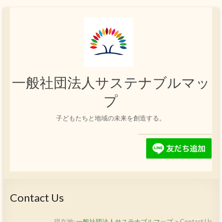
コ
ン
テ
ン
ツ
へ
ス
一般社団法人サステナブルマッ
キ
ッ
プ
プ
子どもたちと地域の未来を創造する。
Contact Us
現在地:
一般社団法人サステナブルマップ
>
Contact Us