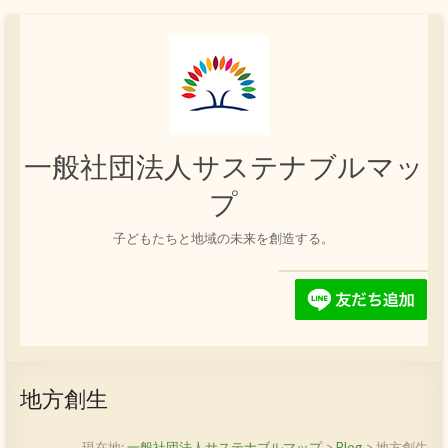
コ
ン
テ
ン
ツ
へ
ス
一般社団法人サステナブルマッ
キ
ッ
プ
プ
子どもたちと地域の未来を創造する。
地方創生
現在地:
一般社団法人サステナブルマップ
>
Blog
>
地方創生