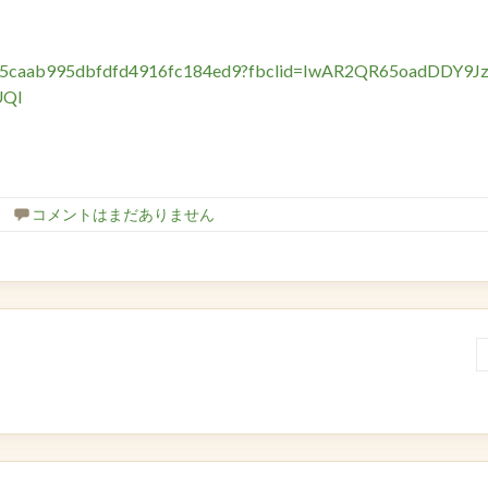
fc4535caab995dbfdfd4916fc184ed9?fbclid=IwAR2QR65oadDDY9J
UQI
コメントはまだありません