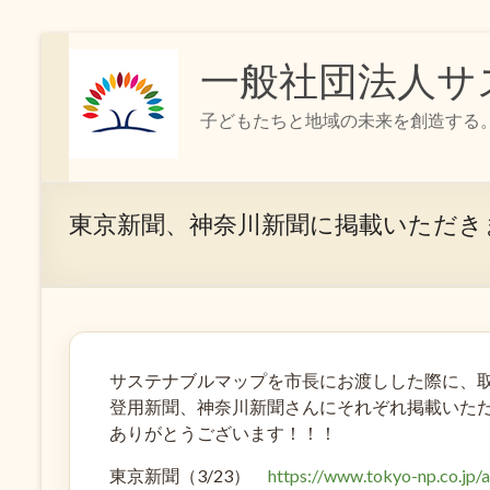
コ
ン
一般社団法人サ
テ
ン
子どもたちと地域の未来を創造する
ツ
へ
ス
キ
ッ
東京新聞、神奈川新聞に掲載いただき
プ
サステナブルマップを市長にお渡しした際に、
登用新聞、神奈川新聞さんにそれぞれ掲載いた
ありがとうございます！！！
東京新聞（3/23）
https://www.tokyo-np.co.jp/