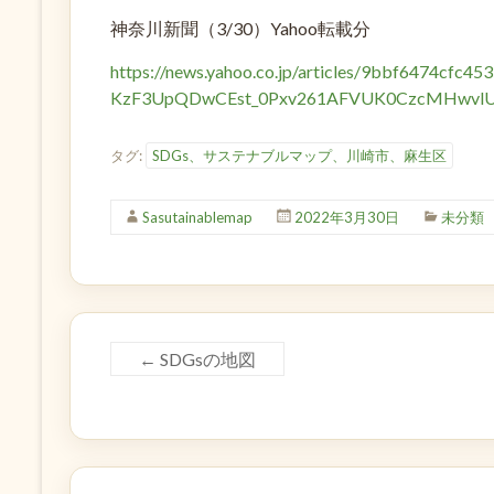
神奈川新聞（3/30）Yahoo転載分
https://news.yahoo.co.jp/articles/9bbf6474c
KzF3UpQDwCEst_0Pxv261AFVUK0CzcMHwvl
タグ:
SDGs、サステナブルマップ、川崎市、麻生区
Sasutainablemap
2022年3月30日
未分類
←
SDGsの地図