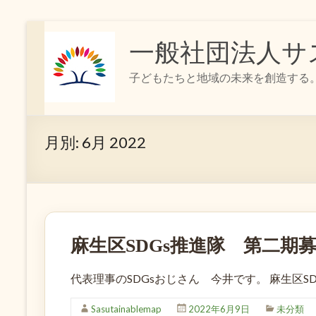
コ
ン
一般社団法人サ
テ
ン
子どもたちと地域の未来を創造する
ツ
へ
ス
キ
月別:
6月 2022
ッ
プ
麻生区SDGs推進隊 第二期
代表理事のSDGsおじさん 今井です。 麻生区S
Sasutainablemap
2022年6月9日
未分類