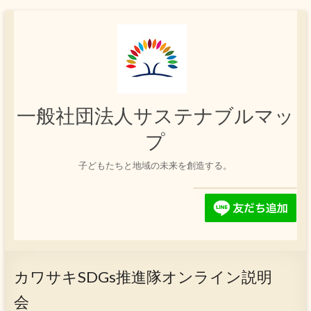
コ
ン
テ
ン
ツ
へ
ス
一般社団法人サステナブルマッ
キ
ッ
プ
プ
子どもたちと地域の未来を創造する。
カワサキSDGs推進隊オンライン説明
会