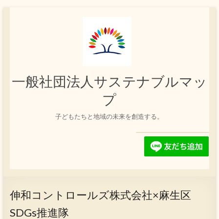
コ
ン
テ
ン
ツ
へ
ス
一般社団法人サステナブルマッ
キ
ッ
プ
プ
子どもたちと地域の未来を創造する。
伸和コントロールズ株式会社×麻生区
SDGs推進隊